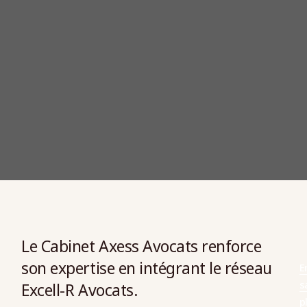
Le Cabinet Axess Avocats renforce
son expertise en intégrant le réseau
E
s
Excell-R Avocats.
p