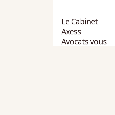
Le Cabinet
Axess
Avocats vous
propose une
expertise
intégrée,
associant
divers
domaines
du droit.